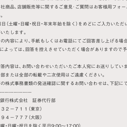
当社商品、店舗販売等に関するご意見･ご質問はお客様用フォ
。
業日（土曜・日曜・祝日・年末年始を除く）をめどにご入力いただ
いたします。
せの内容により、手紙もしくはお電話にてご回答差し上げる場
容によっては、回答を控えさせていただく場合がありますので
答内容は、お問い合わせいただいたご本人宛にお送りしていま
一部または全部の転載や二次使用はご遠慮ください。
等の株式事務書類の発送確認に関するお問い合わせは、下記に
-----------------------
託銀行株式会社 証券代行部
３２－７１１（東京）
９４－７７７（大阪）
曜・日曜・祝日を除く平日9:00～17:00）