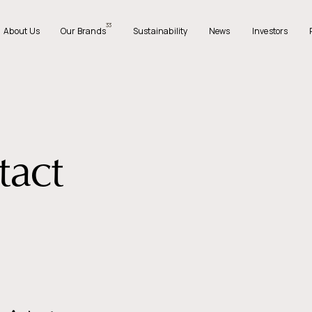
33
A
b
o
u
t
U
s
O
u
r
B
r
a
n
d
s
S
u
s
t
a
i
n
a
b
i
l
i
t
y
N
e
w
s
I
n
v
e
s
t
o
r
s
A
b
o
u
t
U
s
O
u
r
B
r
a
n
d
s
S
u
s
t
a
i
n
a
b
i
l
i
t
y
N
e
w
s
I
n
v
e
s
t
o
r
s
t
a
c
t