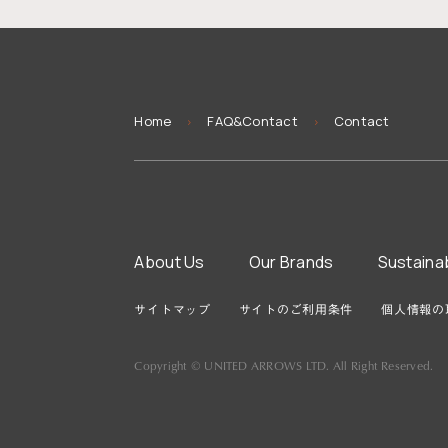
You
Home
FAQ&Contact
Contact
>
>
are
here
About Us
Our Brands
Sustainab
サイトマップ
サイトのご利用条件
個人情報の
Copyright © UNITED ARROWS LTD. All Right Reserved.