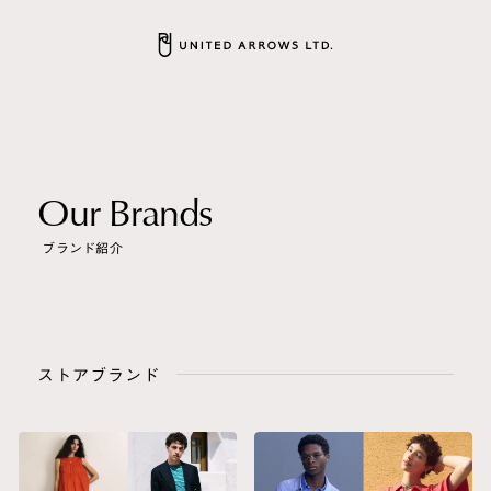
O
u
r
B
r
a
n
d
s
ブランド紹介
ストアブランド