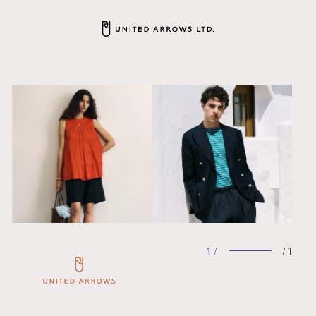
1
/
1
/
1