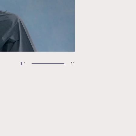
1
/
1
/
1