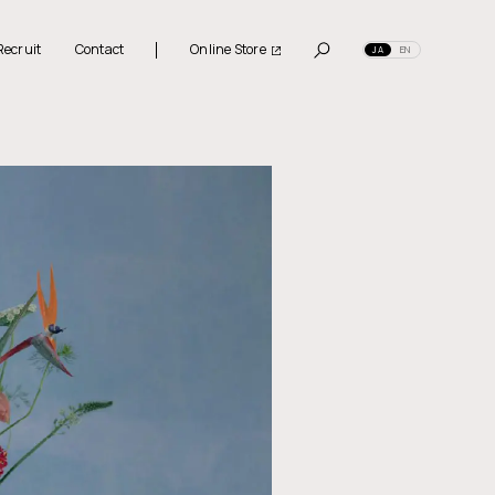
R
e
c
r
u
i
t
C
o
n
t
a
c
t
O
n
l
i
n
e
S
t
o
r
e
JA
EN
R
e
c
r
u
i
t
C
o
n
t
a
c
t
O
n
l
i
n
e
S
t
o
r
e