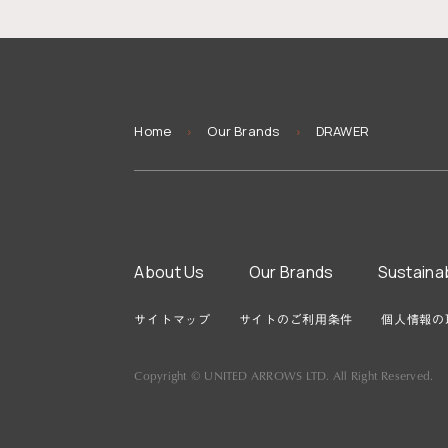
You
Home
Our Brands
DRAWER
>
>
are
here
About Us
Our Brands
Sustainab
サイトマップ
サイトのご利用条件
個人情報の
Copyright © UNITED ARROWS LTD. All Right Reserved.