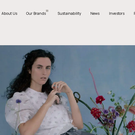
33
A
b
o
u
t
U
s
O
u
r
B
r
a
n
d
s
S
u
s
t
a
i
n
a
b
i
l
i
t
y
N
e
w
s
I
n
v
e
s
t
o
r
s
A
b
o
u
t
U
s
O
u
r
B
r
a
n
d
s
S
u
s
t
a
i
n
a
b
i
l
i
t
y
N
e
w
s
I
n
v
e
s
t
o
r
s