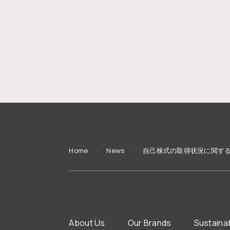
You
Home
News
自己株式の取得状況に関す
>
>
are
here
About Us
Our Brands
Sustainab