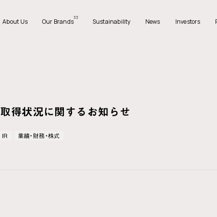
33
A
b
o
u
t
U
s
O
u
r
B
r
a
n
d
s
S
u
s
t
a
i
n
a
b
i
l
i
t
y
N
e
w
s
I
n
v
e
s
t
o
r
s
A
b
o
u
t
U
s
O
u
r
B
r
a
n
d
s
S
u
s
t
a
i
n
a
b
i
l
i
t
y
N
e
w
s
I
n
v
e
s
t
o
r
s
の取得状況に関するお知らせ
IR
業績・財務・株式